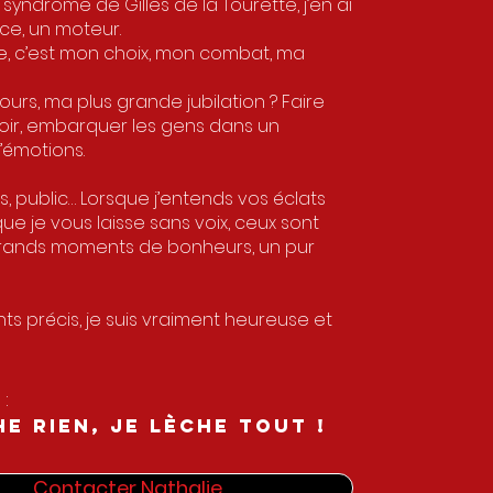
 syndrome de Gilles de la Tourette, j’en ai
rce, un moteur.
ce, c’est mon choix, mon combat, ma
ours, ma plus grande jubilation ? Faire
voir, embarquer les gens dans un
d’émotions.
is, public… Lorsque j’entends vos éclats
que je vous laisse sans voix, ceux sont
rands moments de bonheurs, un pur
nts précis, je suis vraiment heureuse et
:
HE RIEN, JE LèCHE TOUT !
Contacter Nathalie