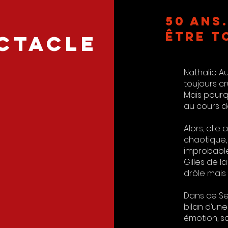
50 ans.
ÊTRE T
CTACLE
Nathalie Au
toujours cr
Mais pourq
au cours d
Alors, elle 
chaotique,
improbables
Gilles de l
drôle mais
Dans ce Seu
bilan d’une
émotion, so