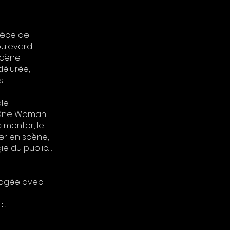
E
pièce de
oulevard…
scène
délurée,
.
ble
er One Woman
c monter, le
rer en scène,
gie du public…
apogée avec
et