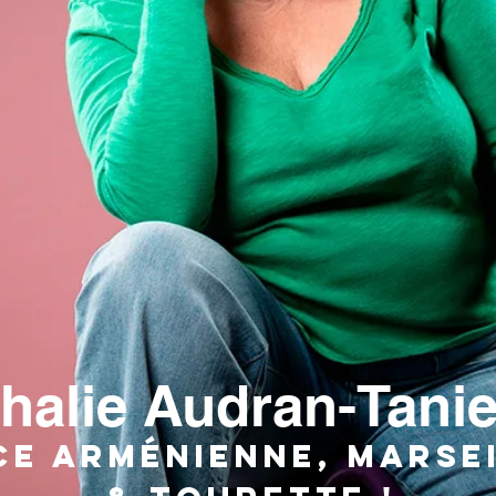
halie Audran-Tanie
ce Arménienne, M
arse