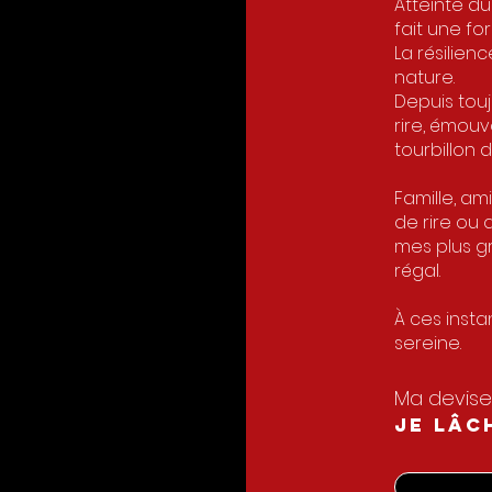
Atteinte du
fait une fo
La résilien
nature.
Depuis touj
rire, émou
tourbillon 
Famille, am
de rire ou 
mes plus g
régal.
À ces insta
sereine.
Ma devise 
JE LÂC