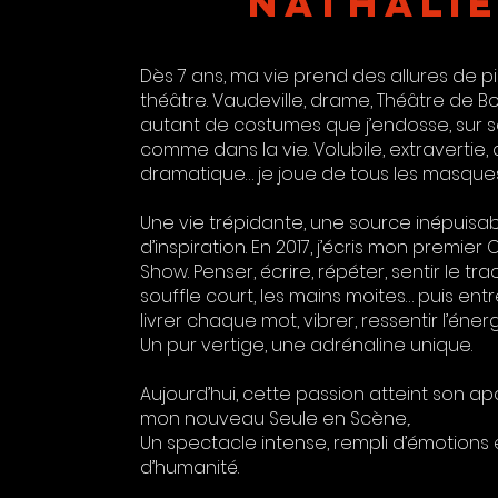
NATHALI
Dès 7 ans, ma vie prend des allures de 
théâtre. Vaudeville, drame, Théâtre de B
autant de costumes que j’endosse, sur 
comme dans la vie. Volubile, extravertie, 
dramatique… je joue de tous les masques
Une vie trépidante, une source inépuisa
d’inspiration. En 2017, j’écris mon premi
Show. Penser, écrire, répéter, sentir le tra
souffle court, les mains moites… puis ent
livrer chaque mot, vibrer, ressentir l’éner
Un pur vertige, une adrénaline unique.
Aujourd’hui, cette passion atteint son 
mon nouveau Seule en Scène,.
Un spectacle intense, rempli d’émotions 
d’humanité.