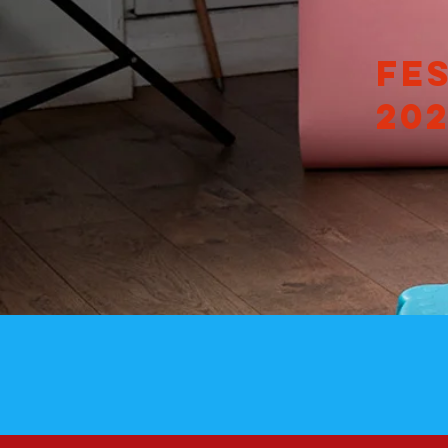
FE
20