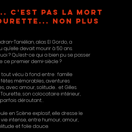
.. C'est pas la mort
OURETTE... NON PLUS
dran-Taniélian, alias El Gordo, a
u qu’elle devait mourir à 50 ans.
uoi ? Qu’est-ce qui a bien pu se passer
e ce premier demi-siècle ?
a tout vécu à fond entre : famille
 fêtes mémorables, aventures
, avec amour, solitude… et Gilles.
a Tourette, son colocataire intérieur,
 parfois déroutant…
le en Scène explosif, elle dresse le
 vie intense, entre humour, amour,
litude et folie douce.