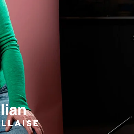
lian
illaise