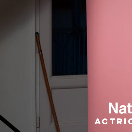
Nat
Actri