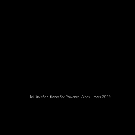
Ici l'invitée :
france3tv Provence-Alpes - mars 2025