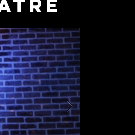
éâtre