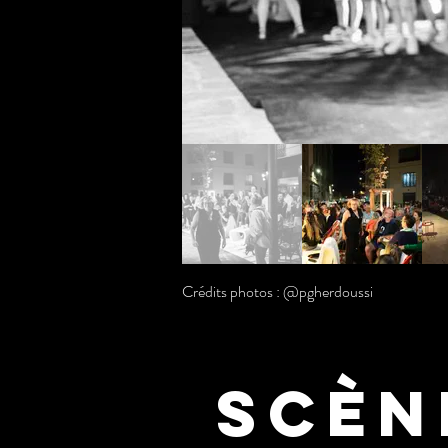
Crédits photos : @pgherdoussi
scèn