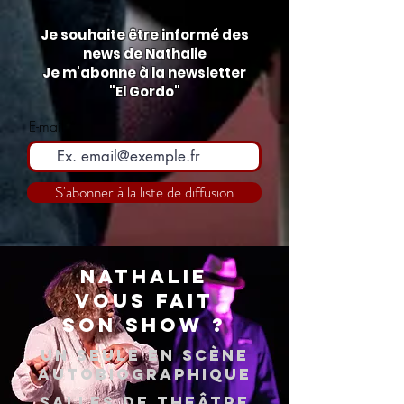
Je souhaite être informé des
news de Nathalie
Je m'abonne à la newsletter
"El
Gordo"
E-mail
S'abonner à la liste de diffusion
NATHALIE
VOUS FAIT
SON SHOW ?
UN SEULE EN SCÈNE
AUTOBIOGRAPHIQUE
salles de THEÂTRE