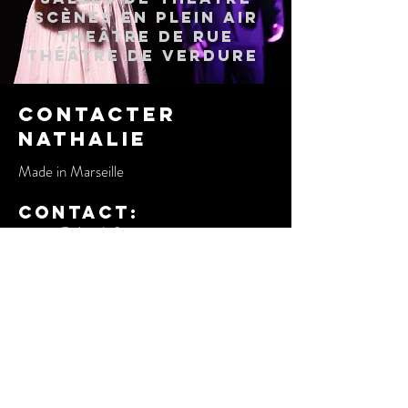
scènes en PLEIN AIR
TheÂtre de rue
Théâtre de verdure
CONTACTER
NATHALIE
Made in Marseille
Contact:
contact@elgordo.fr
INSTA:
@elgordo.fr
Prénom
Nom de famille