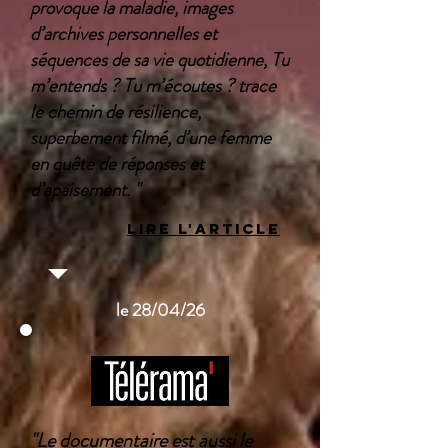
provoque la maladie, images
d’archives personnelles et
séquences de sa vie quotidienne, Tu
m’entends ? Tu m’écoutes ? trace
le chemin de résilience,
superbement filmé, d’une femme
en quête de réponses et
d’apaisement. "
LIRE L'ARTICLE
le 28/04/26
"Le documentaire est aussi le