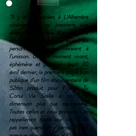
"Il y a des soirées à L'Alhambra
cinémarseille qui prennent une
dimension magique. Comme si le
temps s’arrêtait et que toutes les
personnes présentes vibraient à
l’unisson. Un pur moment vivant,
éphémère et puissant. Jeudi 30
avril dernier, la première projection
publique d’un film documentaire de
52mn produit pour France Tv
Corsa Via Stella a pris une
dimension plus que mémorable.
Toutes celles et ceux présents s’en
rappelleront toute leur vie. C’est
pas rien quand on y pense. J’allais
presque dire que j’en ai l’habitude