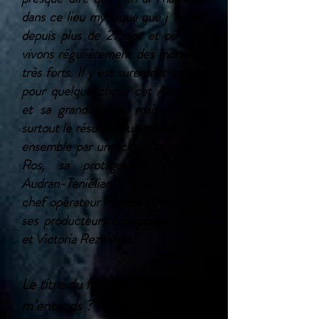
dans ce lieu mythique que j ‘habite
depuis plus de 27 ans et où nous
vivons régulièrement des moments
très forts. Il y est surement un peu
pour quelque chose cet Alhambra
et sa grande salle, mais là c’est
surtout le résultat d’un travail mené
ensemble par une cinéaste Isabelle
Ros, sa protagoniste Nathalie
Audran-Taniélian , son plus que
chef opérateur Patrick Gherdoussi,
ses producteurs Cinephage Victor
et Victoria Rezelman.​"
Le titre du film est Tu
m’entends ?