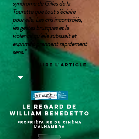
syndrome de Gilles de la
Tourette que tout s’éclaire
pour elle. Les cris incontrôlés,
les gestes brusques et la
violence qu’elle subissait et
exprimait prennent rapidement
sens."
LIRE L'ARTICLE
LE regard DE
William Benedetto
propriétaire du cinéma
l'Alhambra