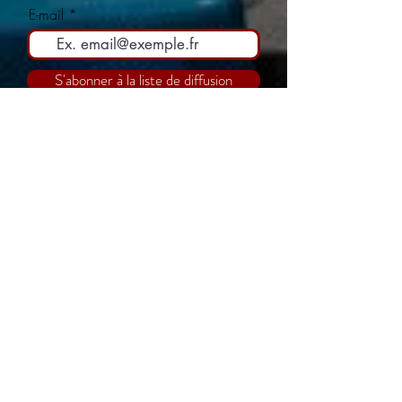
E-mail
S'abonner à la liste de diffusion
NATHALIE
VOUS FAIT
SON SHOW ?
UN SEULE EN SCÈNE
AUTOBIOGRAPHIQUE
salles de THEÂTRE
scènes en PLEIN AIR
TheÂtre de rue
Théâtre de verdure