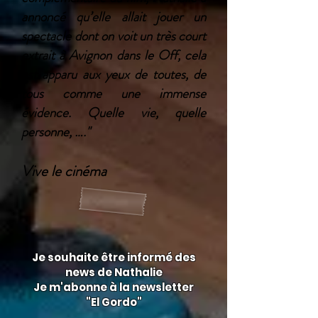
annoncé qu’elle allait jouer un
spectacle dont on voit un très court
extrait à Avignon dans le Off, cela
est apparu aux yeux de toutes, de
tous comme une immense
évidence. Quelle vie, quelle
personne, ….​"
Vive le cinéma
Je souhaite être informé des
news de Nathalie
Je m'abonne à la newsletter
"El
Gordo"