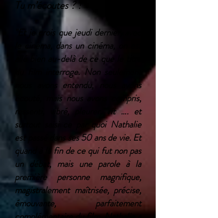
Tu m’écoutes ? !​
"Et je crois que jeudi dernier, avec
le cinema, dans un cinéma, on est
allé bien au-delà de ce que le titre
du film interroge. Non seulement
nous avons entendu, nous avons
écouté, mais nous avons compris,
ressenti, vibré, pleurer, rit …. et
surtout saisi ce par quoi Nathalie
est passé dans ses 50 ans de vie. ​Et
quand à la fin de ce qui fut non pas
un débat, mais une parole à la
première personne magnifique,
magistralement maîtrisée, précise,
émouvante, parfaitement
complémentaire du film, Nathalie a