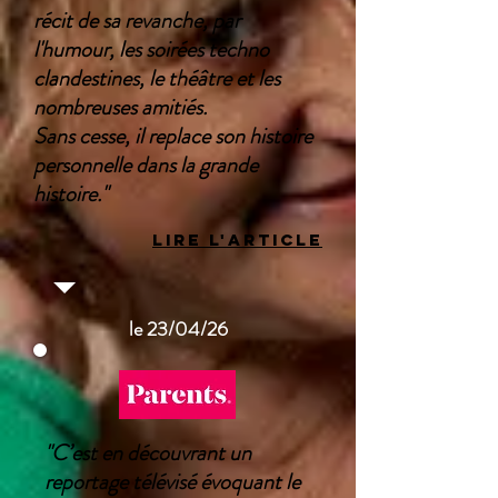
récit de sa revanche, par
l'humour, les soirées techno
clandestines, le théâtre et les
nombreuses amitiés.
Sans cesse, il replace son histoire
personnelle dans la grande
histoire."
LIRE L'ARTICLE
le 23/04/26
"C’est en découvrant un
reportage télévisé évoquant le