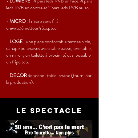
-
LUMIERE
: 4 pars leds RVB en face, 4 pars
leds RVB en contre et 2 pars leds RVB au sol.
-
MICRO
: 1 micro sans fil à
cravate:émetteur/récepteur
-
LOGE
: une pièce confortable fermée à clé,
canapé ou chaises avec table basse, une table,
un miroir, un toilette à proximité et si possible
un frigo top.
-
DECOR
de scène : table, chaise (fourni par
la production).
LE SPECTACLE