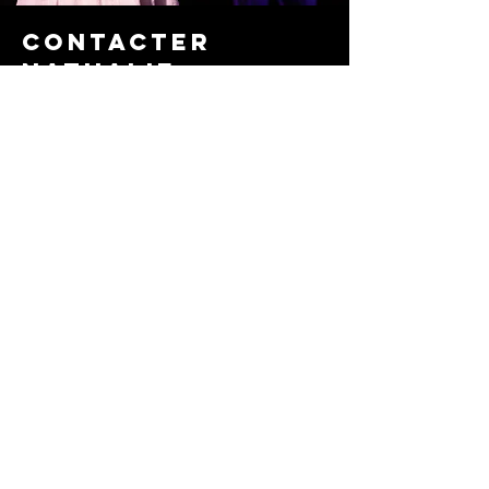
CONTACTER
NATHALIE
Made in Marseille
Contact:
contact@elgordo.fr
INSTA:
@elgordo.fr
Prénom
Nom de famille
Téléphone