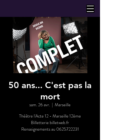
50 ans... C'est pas la
mort
sam. 26 avr.
  |  
Marseille
Théâtre l'Acte 12 - Marseille 12ème
Billetterie billetweb.fr
Renseignements au 0625722231