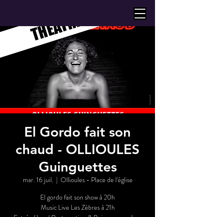
El Gordo fait son
chaud - OLLIOULES
Guinguettes
mar. 16 juil.
  |  
Ollioules - Place de l'église
El gordo fait son show à 20h
Music Live Les Zèbres à 21h