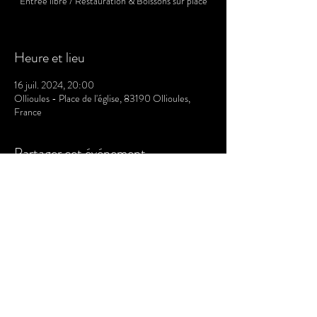
Entrée libre / Restauration & Boissons sur place
Heure et lieu
16 juil. 2024, 20:00
Ollioules - Place de l'église, 83190 Ollioules,
France
Partager cet événement
Termes et conditions
Politique de cookies
Mentions légales
Politique de confidentialité