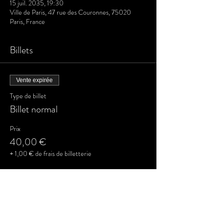
15 juil. 2035, 19:30
Ville de Paris, 47 rue des Couronnes, 75020
Paris, France
Billets
Vente expirée
Type de billet
Billet normal
Prix
40,00 €
+ 1,00 € de frais de billetterie
Partager cet événement